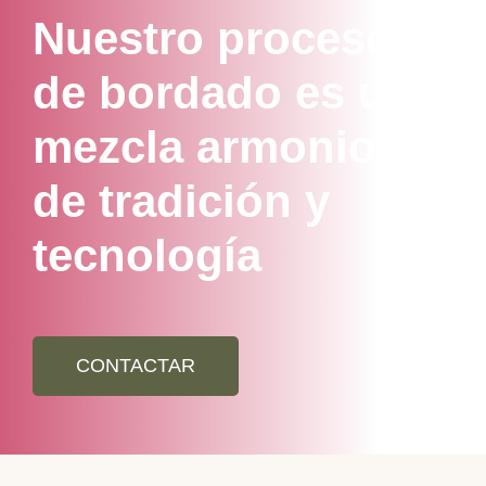
Nuestro proceso
de bordado es una
mezcla armoniosa
de tradición y
tecnología
CONTACTAR